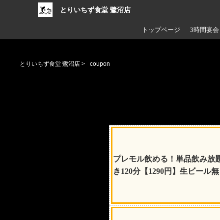
とりいちず食堂 鷺沼店
トップページ
3時間宴
とりいちず食堂 鷺沼店
>
coupon
プレモル飲める！単品飲み放
き120分【1290円】生ビール無