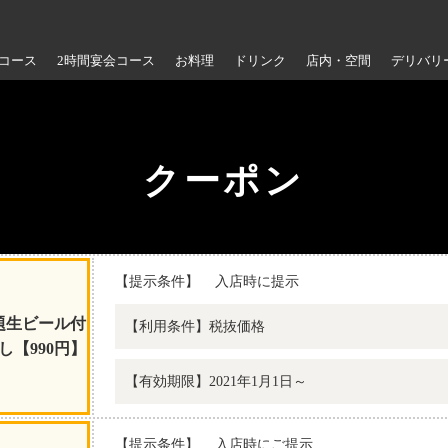
会コース
2時間宴会コース
お料理
ドリンク
店内・空間
デリバリ
クーポン
【提示条件】
入店時に提示
題生ビール付
【利用条件】税抜価格
し【990円】
【有効期限】2021年1月1日～
【提示条件】
入店時にご提示